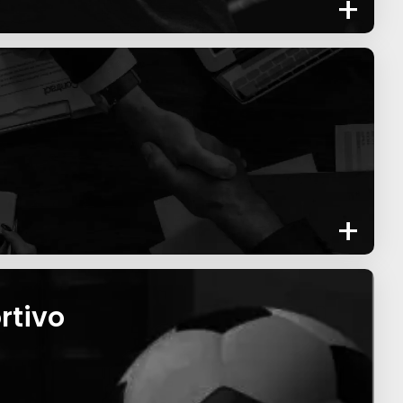
+
+
rtivo