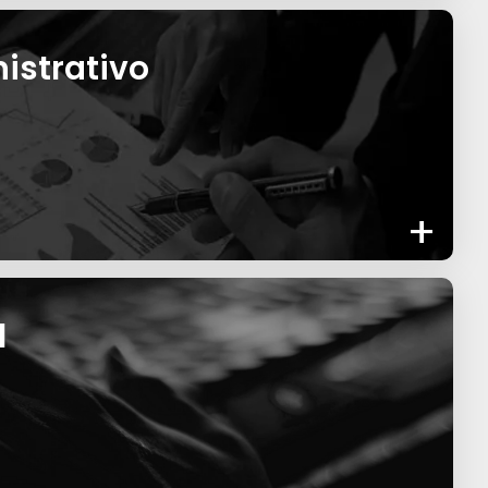
istrativo
+
l