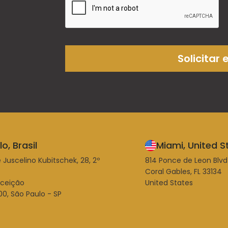
Solicitar 
o, Brasil
Miami, United S
 Juscelino Kubitschek, 28, 2º
814 Ponce de Leon Blvd
Coral Gables, FL 33134
nceição
United States
0, São Paulo - SP