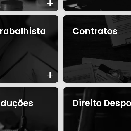
+
rabalhista
Contratos
+
roduções
Direito Despo