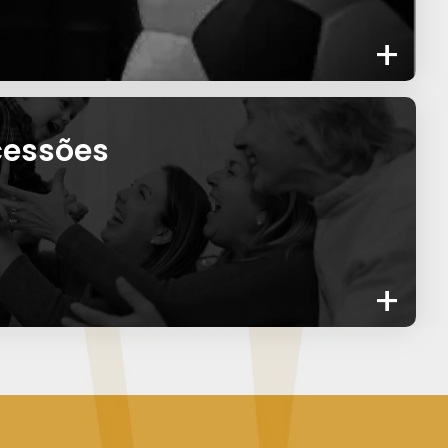
+
cessões
+