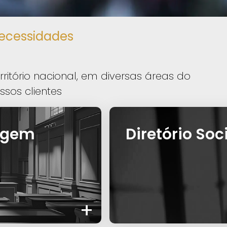
ecessidades
itório nacional, em diversas áreas do
ssos clientes
ragem
Diretório Soc
+