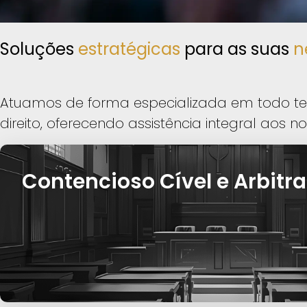
Soluções
estratégicas
para as suas
n
Atuamos de forma especializada em todo terr
direito, oferecendo assistência integral aos no
Contencioso Cível e Arbit