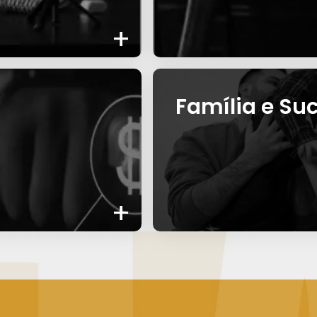
+
Família e Su
+