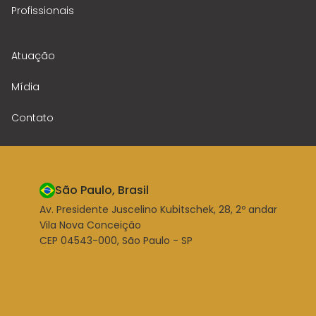
Profissionais
Atuação
Mídia
Contato
São Paulo, Brasil
Av. Presidente Juscelino Kubitschek, 28, 2º andar
Vila Nova Conceição
CEP 04543-000, São Paulo - SP