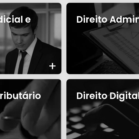
icial e
Direito Admin
+
ributário
Direito Digita