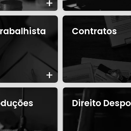
+
rabalhista
Contratos
+
roduções
Direito Despo