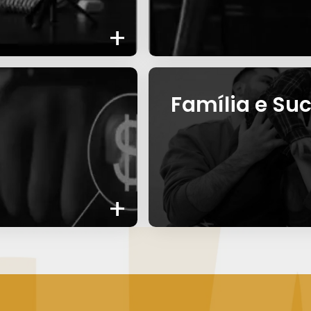
+
Família e Su
+