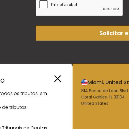
Solicitar 
io
o, Brasil
Miami, United S
 Juscelino Kubitschek, 28, 2º
814 Ponce de Leon Blvd 
todos os tributos, em
Coral Gables, FL 33134
nceição
United States
 de tributos
0, São Paulo - SP
 Tribunais de Contas