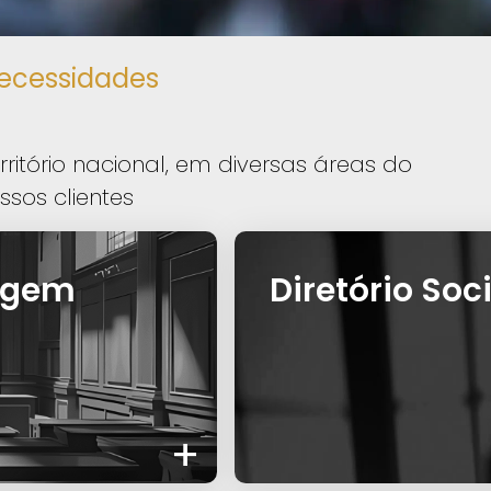
ecessidades
itório nacional, em diversas áreas do
ssos clientes
ragem
Diretório Soc
+