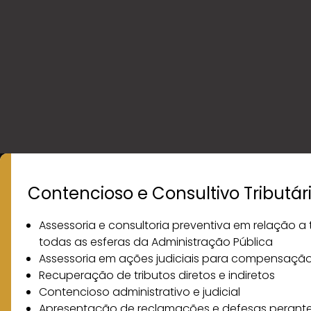
Contencioso e Consultivo Tributár
São Paul
Av. Presidente
Assessoria e consultoria preventiva em relação a 
andar
todas as esferas da Administração Pública
Home
Atuação
Vila Nova Co
Assessoria em ações judiciais para compensação
Quem somos
Mídia
CEP 04543-00
Recuperação de tributos diretos e indiretos
Profissionais
Contato
Contencioso administrativo e judicial
Apresentação de reclamações e defesas perante