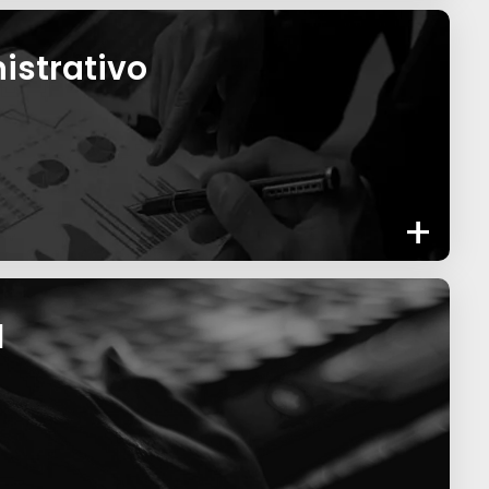
istrativo
+
l