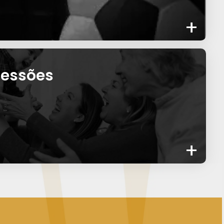
+
cessões
+