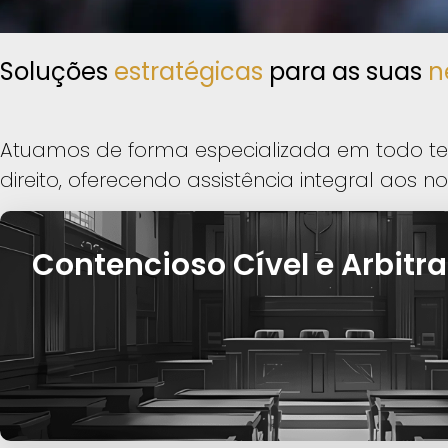
Soluções
estratégicas
para as suas
n
Atuamos de forma especializada em todo terr
direito, oferecendo assistência integral aos no
Contencioso Cível e Arbit